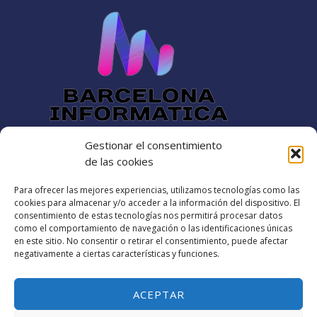
Gestionar el consentimiento
Dirección
de las cookies
Para ofrecer las mejores experiencias, utilizamos tecnologías como las
Rambla catalana 60
cookies para almacenar y/o acceder a la información del dispositivo. El
barcelonainformatica88@gmail.com​
consentimiento de estas tecnologías nos permitirá procesar datos
como el comportamiento de navegación o las identificaciones únicas
+34 642-16-12-25
en este sitio. No consentir o retirar el consentimiento, puede afectar
negativamente a ciertas características y funciones.
Política de cookies (UE)
Términos y condiciones
ACEPTAR