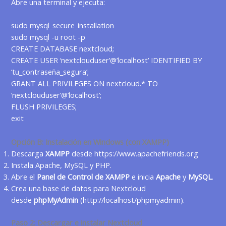
Abre una terminal y ejecuta:
sudo mysql_secure_installation
sudo mysql -u root -p
CREATE DATABASE nextcloud;
CREATE USER ‘nextclouduser’@’localhost’ IDENTIFIED BY
‘tu_contraseña_segura’;
GRANT ALL PRIVILEGES ON nextcloud.* TO
‘nextclouduser’@’localhost’;
FLUSH PRIVILEGES;
exit
Opción B: Instalación en Windows (con XAMPP)
Descarga
XAMPP
desde
https://www.apachefriends.org
Instala Apache, MySQL y PHP.
Abre el
Panel de Control de XAMPP
e inicia
Apache
y
MySQL
.
Crea una base de datos para Nextcloud
desde
phpMyAdmin
(
http://localhost/phpmyadmin
).
Paso 2: Descargar e instalar Nextcloud