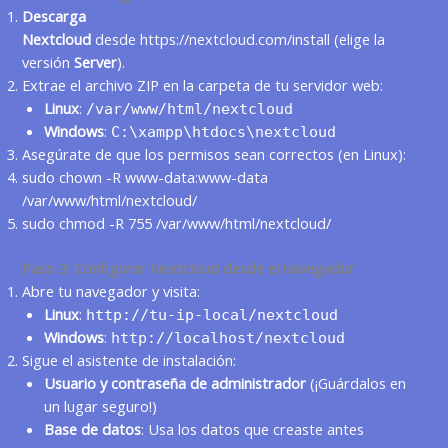
Descarga
Nextcloud
desde
https://nextcloud.com/install
(elige la
versión
Server
).
Extrae el archivo ZIP en la carpeta de tu servidor web:
Linux
:
/var/www/html/nextcloud
Windows
:
C:\xampp\htdocs\nextcloud
Asegúrate de que los permisos sean correctos (en Linux):
sudo chown -R www-data:www-data
/var/www/html/nextcloud/
sudo chmod -R 755 /var/www/html/nextcloud/
Paso 3: Configurar Nextcloud desde el navegador
Abre tu navegador y visita:
Linux
:
http://tu-ip-local/nextcloud
Windows
:
http://localhost/nextcloud
Sigue el asistente de instalación:
Usuario y contraseña de administrador
(¡Guárdalos en
un lugar seguro!)
Base de datos
: Usa los datos que creaste antes