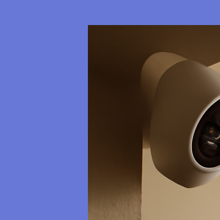
a
Internet
Lenta
en
5
Pasos