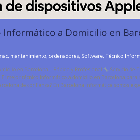
o Informático a Domicilio en Bar
mac
,
mantenimiento
,
ordenadores
,
Software
,
Técnico Inform
omicilio en Barcelona – Rápido y Profesional
Servicio de T
El mejor técnico informático a domicilio en Barcelona par
Barcelona de confianza? En Barcelona Informática somos exp