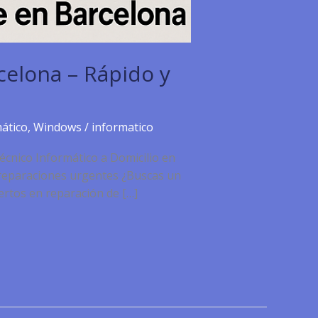
celona – Rápido y
ático
,
Windows
/
informatico
écnico Informático a Domicilio en
a reparaciones urgentes ¿Buscas un
ertos en reparación de […]