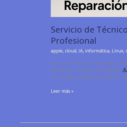
Servicio de Técnic
Profesional
apple
,
cloud
,
IA
,
informática
,
Linux
,
Servicio de Técnico Informático a D
Barcelona – Rápido y Profesional
técnico informático a domicilio en 
Servicio
Leer más »
de
Técnico
Informático
a
Domicilio