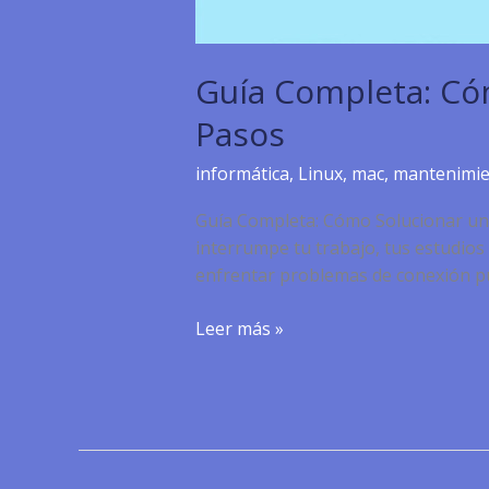
Guía Completa: Có
Pasos
informática
,
Linux
,
mac
,
mantenimi
Guía Completa: Cómo Solucionar una
interrumpe tu trabajo, tus estudios 
enfrentar problemas de conexión p
Guía
Leer más »
Completa:
Cómo
Solucionar
una
Conexión