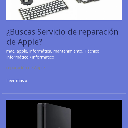
¿Buscas Servicio de reparación
de Apple?
mac
,
apple
,
informática
,
mantenimiento
,
Técnico
Informático
/
informatico
reparación de Apple
¿Buscas
Leer más »
Servicio
de
reparación
de
Apple?