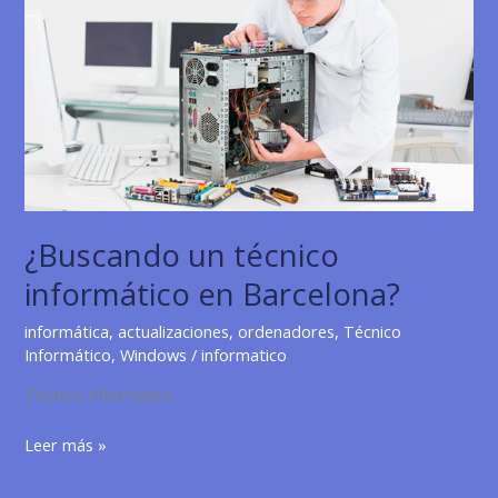
¿Buscando un técnico
informático en Barcelona?
informática
,
actualizaciones
,
ordenadores
,
Técnico
Informático
,
Windows
/
informatico
Técnico Informático
¿Buscando
Leer más »
un
técnico