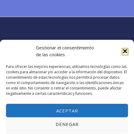
informático
en
Barcelona?
Gestionar el consentimiento
Dirección
de las cookies
Para ofrecer las mejores experiencias, utilizamos tecnologías como las
Rambla catalana 60
cookies para almacenar y/o acceder a la información del dispositivo. El
barcelonainformatica88@gmail.com​
consentimiento de estas tecnologías nos permitirá procesar datos
como el comportamiento de navegación o las identificaciones únicas
+34 642-16-12-25
en este sitio. No consentir o retirar el consentimiento, puede afectar
negativamente a ciertas características y funciones.
Política de cookies (UE)
Términos y condiciones
ACEPTAR
DENEGAR
Copyright © 2026 Barcelona Informatica | Powered by