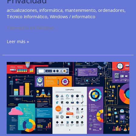
Privacidad
actualizaciones
,
informática
,
mantenimiento
,
ordenadores
,
Técnico Informático
,
Windows
/
informatico
Telemetría en Windows
Cómo
Leer más »
Desactivar
la
Telemetría
en
Windows
11
y
Proteger
tu
Privacidad