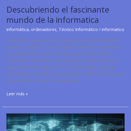
Descubriendo el fascinante
mundo de la informatica
informática
,
ordenadores
,
Técnico Informático
/
informatico
Informática: Soluciones de Integración de Datos Eficientes
para la Era Digital | Guía Completa Informática: Soluciones
de Integración de Datos Eficientes para la Era Digital
Informática: Soluciones de integración de datos eficientes
que transforman negocios En el mundo digital actual, la
informática: soluciones de integración de datos eficientes se
ha convertido en el pilar fundamental
Descubriendo
Leer más »
el
fascinante
mundo
de
la