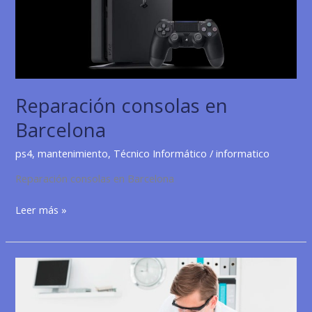
Reparación consolas en
Barcelona
ps4
,
mantenimiento
,
Técnico Informático
/
informatico
Reparación consolas en Barcelona
Reparación
Leer más »
consolas
en
Barcelona