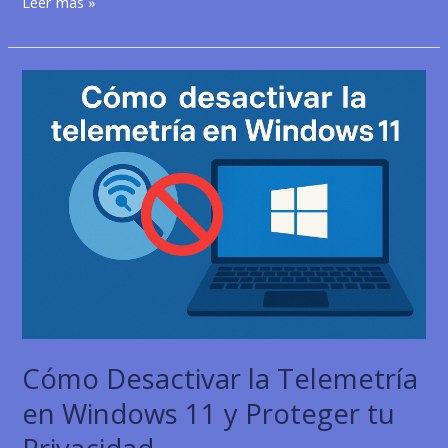
Cámaras
Leer más »
de
seguridad
para
personas
mayores
en
Barcelona
Cómo Desactivar la Telemetría
en Windows 11 y Proteger tu