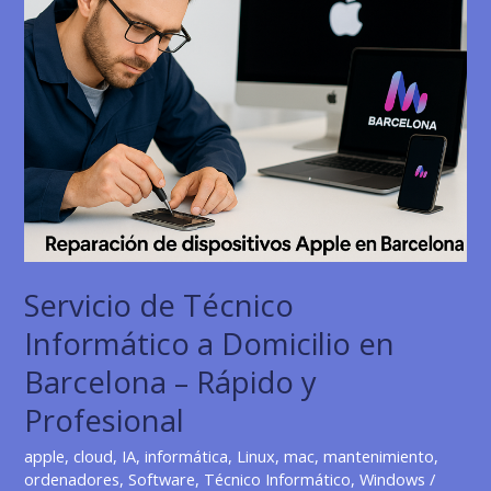
Servicio de Técnico
Informático a Domicilio en
Barcelona – Rápido y
Profesional
apple
,
cloud
,
IA
,
informática
,
Linux
,
mac
,
mantenimiento
,
ordenadores
,
Software
,
Técnico Informático
,
Windows
/