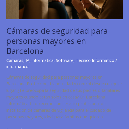
Cámaras de seguridad para
personas mayores en
Barcelona
Cámaras
,
IA
,
informática
,
Software
,
Técnico Informático
/
informatico
Cámaras de seguridad para personas mayores en
Barcelona Protección, tranquilidad y control desde cualquier
lugar ¿Te preocupa la seguridad de tus padres o familiares
mayores cuando están solos en casa? En Barcelona
Informática te ofrecemos un servicio profesional de
instalación de cámaras de vigilancia para el cuidado de
personas mayores, ideal para familias que quieren