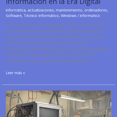
Información en la Era Digital
informática
,
actualizaciones
,
mantenimiento
,
ordenadores
,
Software
,
Técnico Informático
,
Windows
/
informatico
En la era digital, la ciberseguridad se ha convertido en una
prioridad esencial para individuos y empresas. Proteger
nuestros datos y sistemas es fundamental para prevenir
ataques y mantener la privacidad. En este blog,
exploraremos los principios básicos de la ciberseguridad y
ofreceremos consejos prácticos para mantener tu
información segura. ¿Qué es la ciberseguridad? La
Principios
Leer más »
Básicos
de
la
ciberseguridad:
Protegiendo
tu
Información