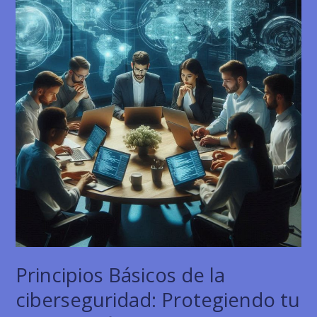
11
y
Proteger
tu
Privacidad
Principios Básicos de la
ciberseguridad: Protegiendo tu