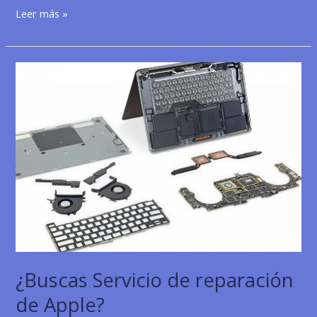
Mantenimiento
Leer más »
informático
para
empresas
¿Buscas Servicio de reparación
de Apple?