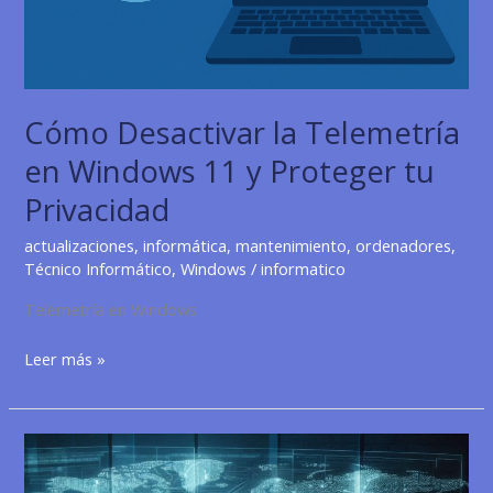
Cómo Desactivar la Telemetría
en Windows 11 y Proteger tu
Privacidad
actualizaciones
,
informática
,
mantenimiento
,
ordenadores
,
Técnico Informático
,
Windows
/
informatico
Telemetría en Windows
Cómo
Leer más »
Desactivar
la
Telemetría
en
Windows