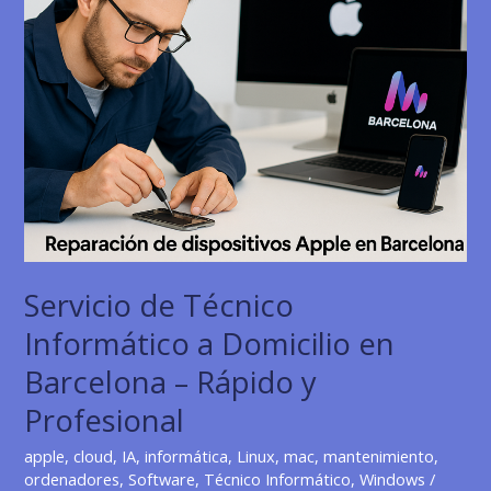
Servicio de Técnico
Informático a Domicilio en
Barcelona – Rápido y
Profesional
apple
,
cloud
,
IA
,
informática
,
Linux
,
mac
,
mantenimiento
,
ordenadores
,
Software
,
Técnico Informático
,
Windows
/