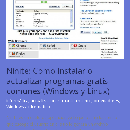
en
la
Era
Digital
Ninite: Como Instalar o
actualizar programas gratis
comunes (Windows y Linux)
informática
,
actualizaciones
,
mantenimiento
,
ordenadores
,
Windows
/
informatico
Ninite es un estilo de aplicación web que basándose en lo
que escoge el usuario en el sitio le genera un archivo