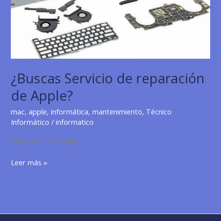
y
Profesional
¿Buscas Servicio de reparación
de Apple?
mac
,
apple
,
informática
,
mantenimiento
,
Técnico
Informático
/
informatico
reparación de Apple
¿Buscas
Leer más »
Servicio
de
reparación
de
Apple?