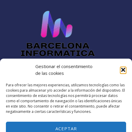
Gestionar el consentimiento
Dirección
de las cookies
Para ofrecer las mejores experiencias, utilizamos tecnologías como las
Rambla catalana 60
cookies para almacenar y/o acceder a la información del dispositivo. El
barcelonainformatica88@gmail.com​
consentimiento de estas tecnologías nos permitirá procesar datos
como el comportamiento de navegación o las identificaciones únicas
+34 642-16-12-25
en este sitio. No consentir o retirar el consentimiento, puede afectar
negativamente a ciertas características y funciones.
Política de cookies (UE)
Términos y condiciones
ACEPTAR