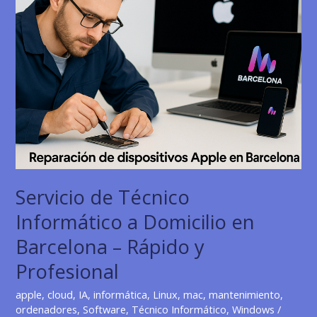
Servicio de Técnico
Informático a Domicilio en
Barcelona – Rápido y
Profesional
apple
,
cloud
,
IA
,
informática
,
Linux
,
mac
,
mantenimiento
,
ordenadores
,
Software
,
Técnico Informático
,
Windows
/