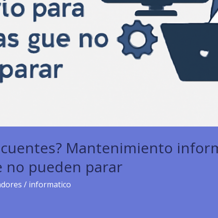
recuentes? Mantenimiento inform
 no pueden parar
adores
/
informatico