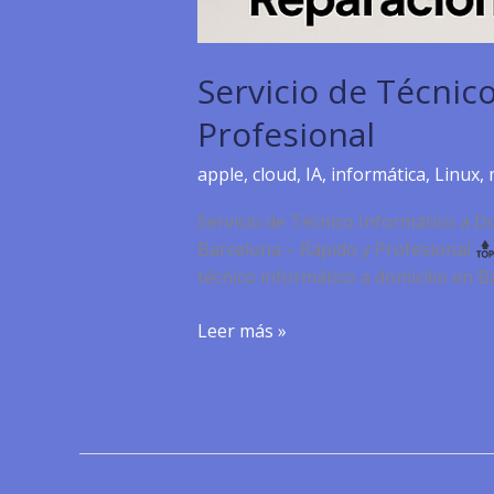
Servicio de Técnic
Profesional
apple
,
cloud
,
IA
,
informática
,
Linux
,
Servicio de Técnico Informático a D
Barcelona – Rápido y Profesional
técnico informático a domicilio en 
Servicio
Leer más »
de
Técnico
Informático
a
Domicilio