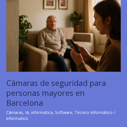
y
Profesional
Cámaras de seguridad para
personas mayores en
Barcelona
Cámaras
,
IA
,
informática
,
Software
,
Técnico Informático
/
informatico