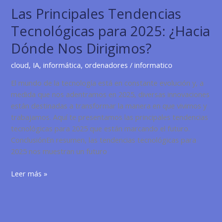
Las Principales Tendencias
Tecnológicas para 2025: ¿Hacia
Dónde Nos Dirigimos?
cloud
,
IA
,
informática
,
ordenadores
/
informatico
El mundo de la tecnología está en constante evolución y, a
medida que nos adentramos en 2025, diversas innovaciones
están destinadas a transformar la manera en que vivimos y
trabajamos. Aquí te presentamos las principales tendencias
tecnológicas para 2025 que están marcando el futuro.
ConclusiónEn resumen, las tendencias tecnológicas para
2025 nos muestran un futuro
Las
Leer más »
Principales
Tendencias
Tecnológicas
para