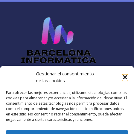
2025:
¿Hacia
Dónde
Nos
Dirigimos?
Gestionar el consentimiento
Dirección
de las cookies
Para ofrecer las mejores experiencias, utilizamos tecnologías como las
Rambla catalana 60
cookies para almacenar y/o acceder a la información del dispositivo. El
barcelonainformatica88@gmail.com​
consentimiento de estas tecnologías nos permitirá procesar datos
como el comportamiento de navegación o las identificaciones únicas
+34 642-16-12-25
en este sitio. No consentir o retirar el consentimiento, puede afectar
negativamente a ciertas características y funciones.
Política de cookies (UE)
Términos y condiciones