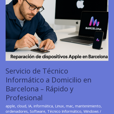
Servicio de Técnico
Informático a Domicilio en
Barcelona – Rápido y
Profesional
apple
,
cloud
,
IA
,
informática
,
Linux
,
mac
,
mantenimiento
,
ordenadores
,
Software
,
Técnico Informático
,
Windows
/