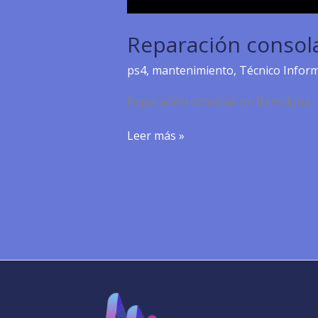
Reparación consol
ps4
,
mantenimiento
,
Técnico Inform
Reparación consolas en Barcelona
Reparación
Leer más »
consolas
en
Barcelona