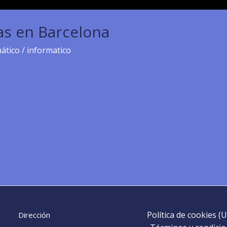
as en Barcelona
ático
/
informatico
Política de cookies (U
Dirección