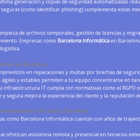
 última generación y copias de seguridad automatizadas redu
s seguras (como identificar phishing) complementa estas med
mpieza de archivos temporales, gestión de licencias y migrac
ndimiento. Empresas como
Barcelona informática
en Barcelona
 logística
 técnico en Barcelona
 imprevistos en reparaciones y multas por brechas de seguri
s ágiles y estables permiten a tu equipo concentrarse en tar
tu infraestructura IT cumpla con normativas como el RGPD o l
e y segura mejora la experiencia del cliente y la reputación d
 mantenimiento informático Barcelona
as como Barcelona Informática cuentan con años de trayecto
que ofrezcan
asistencia remota
y presencial en horarios exte