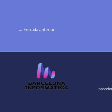
←
Entrada anterior
barcelo