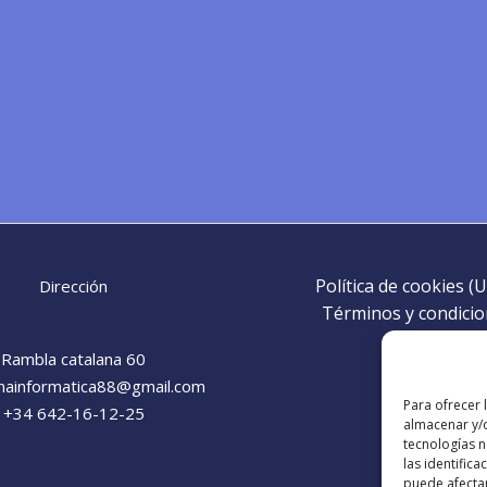
Política de cookies (U
Dirección
Términos y condici
Rambla catalana 60
nainformatica88@gmail.com​
Para ofrecer 
+34 642-16-12-25
almacenar y/o
tecnologías 
las identifica
puede afectar