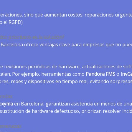
eraciones, sino que aumentan costos: reparaciones urgentes
o el RGPD)
co prioritario es la solución?
n Barcelona ofrece ventajas clave para empresas que no pue
e revisiones periódicas de hardware, actualizaciones de sof
calen. Por ejemplo, herramientas como
Pandora FMS
o
InvG
res, redes y dispositivos en tiempo real, evitando sorpresas
encias
oxyma
en Barcelona, garantizan asistencia en menos de una 
ustitución de hardware defectuoso, priorizan resolver incid
ramenazas