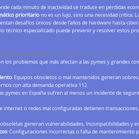
onde cada minuto de inactividad se traduce en pérdidas eco
ático prioritario
no es un lujo, sino una necesidad crítica.
rentan desafíos únicos: desde fallos de hardware hasta ciber
io técnico especializado puede prevenir y resolver estos p
 que paralizan empresas
por falta de mantenimiento informá
son los problemas que más afectan a las pymes y grandes co
iento
: Equipos obsoletos o mal mantenidos generan sobrec
rnos con alta demanda operativa 112.
 las pymes en España sufren al menos un incidente de segur
de internet o redes mal configuradas detienen transacciones
 obsoletas generan vulnerabilidades, incompatibilidades y e
icos
: Configuraciones incorrectas o falta de mantenimiento 