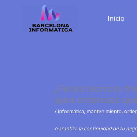
Ir
al
Inicio
contenido
¿Fallos técnicos f
para empresas que
/
informática
,
mantenimiento
,
orde
Garantiza la continuidad de tu nego