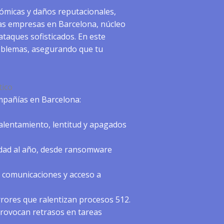
nómicas y daños reputacionales,
 Las empresas en Barcelona, núcleo
ataques sofisticados. En este
roblemas, asegurando que tu
tico
mpañías en Barcelona:
alentamiento, lentitud y apagados
idad al año, desde ransomware
, comunicaciones y acceso a
rrores que ralentizan procesos 512.
provocan retrasos en tareas